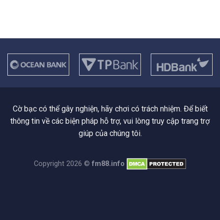
Cờ bạc có thể gây nghiện, hãy chơi có trách nhiệm. Để biết
thông tin về các biện pháp hỗ trợ, vui lòng truy cập trang trợ
giúp của chúng tôi.
Copyright 2026 ©
fm88.info