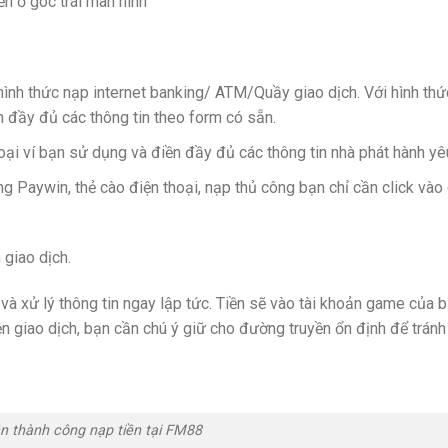
ền ở góc trái màn hình
ình thức nạp internet banking/ ATM/Quầy giao dịch. Với hình thứ
n đầy đủ các thông tin theo form có sẵn.
loại ví bạn sử dụng và điền đầy đủ các thông tin nhà phát hành yê
g Paywin, thẻ cào điện thoại, nạp thủ công bạn chỉ cần click vào
 giao dịch.
và xử lý thông tin ngay lập tức. Tiền sẽ vào tài khoản game của b
ện giao dịch, bạn cần chú ý giữ cho đường truyền ổn định để tránh
n thành công nạp tiền tại FM88