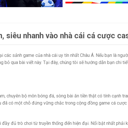
, siêu nhanh vào nhà cái cá cược ca
ại các sảnh game của nhà cái uy tín nhất Châu Á. Nếu bạn là ngườ
g bỏ qua bài viết này. Tại đây, chúng tôi sẽ hướng dẫn bạn chi tiế
am, chuyên bộ môn bóng đá, sòng bài ăn tiền thật có tính cạnh tra
u đã có một chỗ đứng vững chắc trong cộng đồng game cá cược 
 đầy đủ trò chơi từ truyền thống đến hiện đại. Nổi bật nhất phải 