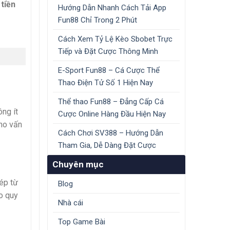
 tiền
Hướng Dẫn Nhanh Cách Tải App
Fun88 Chỉ Trong 2 Phút
Cách Xem Tỷ Lệ Kèo Sbobet Trực
Tiếp và Đặt Cược Thông Minh
E-Sport Fun88 – Cá Cược Thể
Thao Điện Tử Số 1 Hiện Nay
Thể thao Fun88 – Đẳng Cấp Cá
ng ít
Cược Online Hàng Đầu Hiện Nay
cho vấn
Cách Chơi SV388 – Hướng Dẫn
Tham Gia, Dễ Dàng Đặt Cược
Chuyên mục
ép từ
Blog
o quy
Nhà cái
Top Game Bài