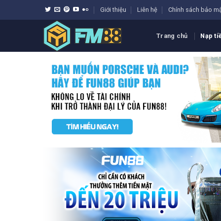
Skip
Giới thiệu
Liên hệ
Chính sách bảo m
to
content
Trang chủ
Nạp ti