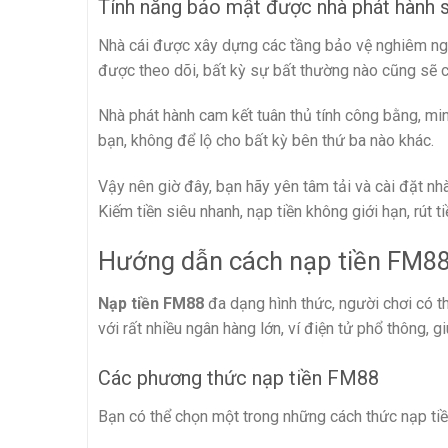
Tính năng bảo mật được nhà phát hành 
Nhà cái được xây dựng các tầng bảo vệ nghiêm ngặ
được theo dõi, bất kỳ sự bất thường nào cũng sẽ 
Nhà phát hành cam kết tuân thủ tính công bằng, mi
bạn, không để lộ cho bất kỳ bên thứ ba nào khác.
Vậy nên giờ đây, bạn hãy yên tâm tải và cài đặt nh
Kiếm tiền siêu nhanh, nạp tiền không giới hạn, rút 
Hướng dẫn cách nạp tiền FM8
Nạp tiền FM88
đa dạng hình thức, người chơi có th
với rất nhiều ngân hàng lớn, ví điện tử phổ thông, g
Các phương thức nạp tiền FM88
Bạn có thể chọn một trong những cách thức nạp tiề