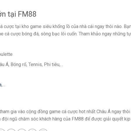
n tại FM88
á cược tại kho game siêu khổng lồ của nhà cái ngay thôi nào. Bạn
me cá cược bóng đá, sòng bạc lôi cuốn. Tham khảo ngay những t
oulette
 Á, Bóng rổ, Tennis, Phi tiêu,…
a
,…
 tham gia vào cộng đồng game cá cược hot nhất Châu Á ngay thôi
ến đội ngũ chăm sóc khách hàng của FM88 để được giải quyết kịp 