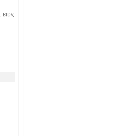
, BIDV,