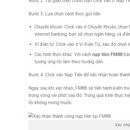
Bước 2: Tại giao diện chính, bạn click vào ô Nạp Ti
Bước 3: Lựa chọn cách thức gửi tiền
Chuyển khoản: Click vào ô Chuyển Khoản, chọn h
internet banking, bạn sẽ chọn ngân hàng, và điề
Ví điện tử: Click vào ô Ví Điện Tử, sau đó chọn 
Các hình thức khác: Với cách
nạp tiền FM88
bằn
tương ứng rồi làm theo hướng dẫn.
Bước 4: Click vào Nạp Tiền để xác nhận hoàn thành
Ngay sau khi xác nhận, FM88 sẽ tiến hành kiểm tra 
trong vòng vài phút sau đó. Trong quá trình thực hi
lỗi không mong muốn.
Xác nhậ