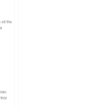
 sẽ tha
ựa
 nào.
thời.