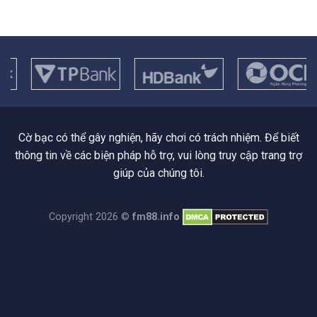
Cờ bạc có thể gây nghiện, hãy chơi có trách nhiệm. Để biết
thông tin về các biện pháp hỗ trợ, vui lòng truy cập trang trợ
giúp của chúng tôi.
Copyright 2026 ©
fm88.info