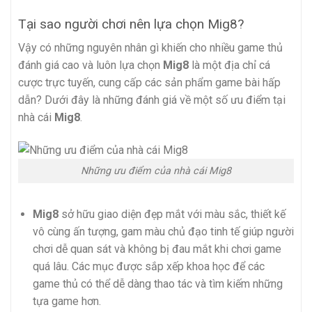
Tại sao người chơi nên lựa chọn Mig8?
Vậy có những nguyên nhân gì khiến cho nhiều game thủ
đánh giá cao và luôn lựa chọn
Mig8
là một địa chỉ cá
cược trực tuyến, cung cấp các sản phẩm game bài hấp
dẫn? Dưới đây là những đánh giá về một số ưu điểm tại
nhà cái
Mig8
.
Những ưu điểm của nhà cái Mig8
Mig8
sở hữu giao diện đẹp mắt với màu sắc, thiết kế
vô cùng ấn tượng, gam màu chủ đạo tinh tế giúp người
chơi dễ quan sát và không bị đau mắt khi chơi game
quá lâu. Các mục được sắp xếp khoa học để các
game thủ có thể dễ dàng thao tác và tìm kiếm những
tựa game hơn.