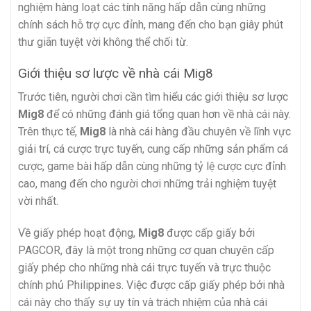
nghiệm hàng loạt các tính năng hấp dẫn cùng những
chính sách hỗ trợ cực đỉnh, mang đến cho bạn giây phút
thư giãn tuyệt vời không thể chối từ.
Giới thiệu sơ lược về nhà cái Mig8
Trước tiên, người chơi cần tìm hiểu các giới thiệu sơ lược
Mig8
để có những đánh giá tổng quan hơn về nhà cái này.
Trên thực tế,
Mig8
là nhà cái hàng đầu chuyên về lĩnh vực
giải trí, cá cược trực tuyến, cung cấp những sản phẩm cá
cược, game bài hấp dẫn cùng những tỷ lệ cược cực đỉnh
cao, mang đến cho người chơi những trải nghiệm tuyệt
vời nhất.
Về giấy phép hoạt động,
Mig8
được cấp giấy bởi
PAGCOR, đây là một trong những cơ quan chuyên cấp
giấy phép cho những nhà cái trực tuyến và trực thuộc
chính phủ Philippines. Việc được cấp giấy phép bởi nhà
cái này cho thấy sự uy tín và trách nhiệm của nhà cái