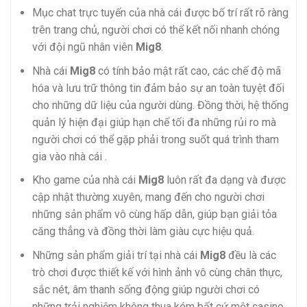
Mục chat trực tuyến của nhà cái được bố trí rất rõ ràng
trên trang chủ, người chơi có thể kết nối nhanh chóng
với đội ngũ nhân viên
Mig8
.
Nhà cái
Mig8
có tính bảo mật rất cao, các chế độ mã
hóa và lưu trữ thông tin đảm bảo sự an toàn tuyệt đối
cho những dữ liệu của người dùng. Đồng thời, hệ thống
quản lý hiện đại giúp hạn chế tối đa những rủi ro mà
người chơi có thể gặp phải trong suốt quá trình tham
gia vào nhà cái .
Kho game của nhà cái
Mig8
luôn rất đa dạng và được
cập nhật thường xuyên, mang đến cho người chơi
những sản phẩm vô cùng hấp dẫn, giúp bạn giải tỏa
căng thẳng và đồng thời làm giàu cực hiệu quả.
Những sản phẩm giải trí tại nhà cái
Mig8
đều là các
trò chơi được thiết kế với hình ảnh vô cùng chân thực,
sắc nét, âm thanh sống động giúp người chơi có
những trải nghiệm không thua kém bất cứ một casino