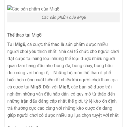
Các sản phẩm của Mig8
Thể thao tại Mig8
Tại
Mig8
, cá cược thể thao là sản phẩm được nhiều
người chơi yêu thích nhất. Nhà cái tổ chức cho người chơi
đặt cược tại hàng loại những thể loại được nhiều người
quan tâm hàng đầu như bóng đá, bóng chày, bóng bầu
dục cùng với bóng rổ,… Những bộ môn thể thao ít phổ
biến hơn cũng xuất hiện rất nhiều khi người chơi tham gia
cá cược tại
Mig8
. Đến với
Mig8
, các bạn sẽ được trải
nghiệm những ván đấu hấp dẫn, có quy mô từ thấp đến
những trận đấu đẳng cấp nhất thế giới, tỷ lệ kèo ổn định,
trả thưởng cực cao cùng với những kèo cược đa dạng
giúp người chơi có được nhiều sự lựa chọn tuyệt vời nhất.