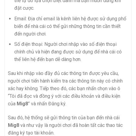
thể tự do lựa chọn biệt danh mà bạn muốn dùng khi
đặt cược.
Email: Địa chỉ email là kênh liên hệ được sử dụng phổ
biến để nhà cái có thể gửi những thông tin cần thiết
đến người chơi.
Số điện thoại: Người chơi nhập vào số điện thoại
chính chủ và hiện đang được sử dụng để nhà cái có
thể liên hệ đến bạn dễ dàng hơn.
Sau khi nhập vào đầy đủ các thông tin được yêu cầu,
người chơi tiến hành kiểm tra các thông tin này có chính
xác hay không. Tiếp theo đó, các bạn nhấn chọn vào ô
“Tôi đã đọc và đồng ý với các điều khoản và điều kiện
của
Mig8
” và nhấn Đăng ký.
Sau đó, hệ thống sẽ gửi thông tin của bạn đến nhà cái
Mig8
và như vậy là người chơi đã hoàn tất các thao tác
đăng ký tạo tài khoản.