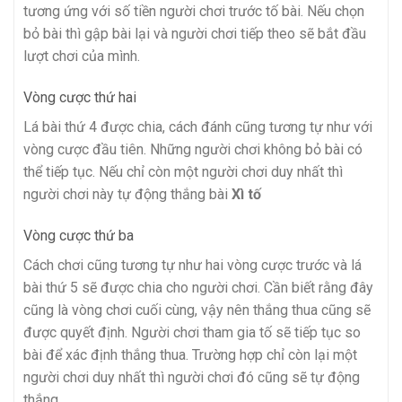
tương ứng với số tiền người chơi trước tố bài. Nếu chọn
bỏ bài thì gập bài lại và người chơi tiếp theo sẽ bắt đầu
lượt chơi của mình.
Vòng cược thứ hai
Lá bài thứ 4 được chia, cách đánh cũng tương tự như với
vòng cược đầu tiên. Những người chơi không bỏ bài có
thể tiếp tục. Nếu chỉ còn một người chơi duy nhất thì
người chơi này tự động thắng bài
Xì tố
Vòng cược thứ ba
Cách chơi cũng tương tự như hai vòng cược trước và lá
bài thứ 5 sẽ được chia cho người chơi. Cần biết rằng đây
cũng là vòng chơi cuối cùng, vậy nên thắng thua cũng sẽ
được quyết định. Người chơi tham gia tố sẽ tiếp tục so
bài để xác định thắng thua. Trường hợp chỉ còn lại một
người chơi duy nhất thì người chơi đó cũng sẽ tự động
thắng.