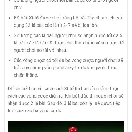
Số lượng người chơi: mỗi bàn cược có từ 2-5 người
chơi
Bộ bài:
Xì tố
được chơi bằng bộ bài Tây, nhưng chỉ sử
dụng 32 lá bài, các lá từ 2-7 sẽ bị loại bỏ.
Số lượng các lá bài: người chơi sẽ nhận được tối đa 5
lá bài, các lá bài sẽ được chia theo từng vòng cược để
người chơi so tài với nhau.
Các vòng cược: có tối đa ba vòng cược, người chơi sẽ
trải qua những vòng cược này trước khi giành được
chiến thắng.
Để chi tiết hơn về cách chơi
Xì tố
thì bạn cần nắm được
cách các vòng cược diễn ra. Khi bắt đầu thì người chơi sẽ
nhận được 2 lá bài. Sau đó, 3 lá bài còn lại sẽ được tiếp
tục chia sau ba vòng cược.