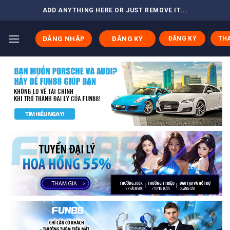
Skip
ADD ANYTHING HERE OR JUST REMOVE IT...
to
content
ĐĂNG NHẬP
ĐĂNG KÝ
ĐĂNG KÝ
TH