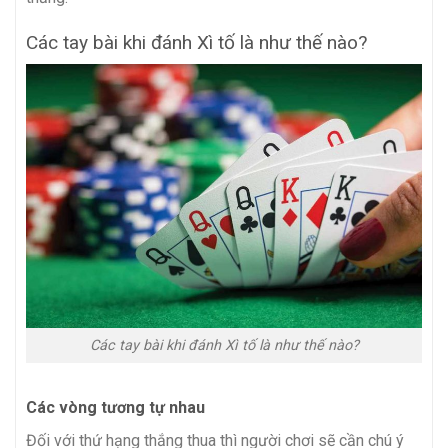
Các tay bài khi đánh Xì tố là như thế nào?
Các tay bài khi đánh Xì tố là như thế nào?
Các vòng tương tự nhau
Đối với thứ hạng thắng thua thì người chơi sẽ cần chú ý