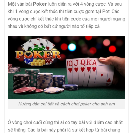
Một ván bài
Poker
luôn diễn ra với 4 vòng cược. Và sau
khi 1 vòng cược kết thúc thì tiền cược gom tại Pot. Các
vòng cược chỉ kết thúc khi tiền cược của mọi người ngang
nhau và không có bất cứ người nào tố tiếp cả.
Hướng dẫn chi tiết về cách chơi poker cho anh em
Ở vòng chơi cuối cùng thì ai có tay bài với điểm cao nhất
sẽ thắng. Các lá bài này phải là sự kết hợp từ bài chung