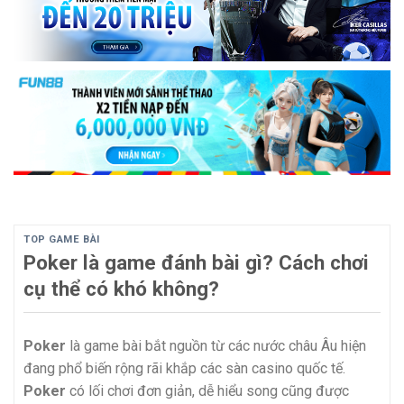
TOP GAME BÀI
Poker là game đánh bài gì? Cách chơi
cụ thể có khó không?
Poker
là game bài bắt nguồn từ các nước châu Âu hiện
đang phổ biến rộng rãi khắp các sàn casino quốc tế.
Poker
có lối chơi đơn giản, dễ hiểu song cũng được