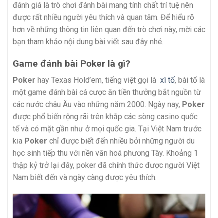
đánh giá là trò chơi đánh bài mang tính chất trí tuệ nên
được rất nhiều người yêu thích và quan tâm. Để hiểu rõ
hơn về những thông tin liên quan đến trò chơi này, mời các
bạn tham khảo nội dung bài viết sau đây nhé.
Game đánh bài Poker là gì?
Poker
hay Texas Hold’em, tiếng việt gọi là
xì tố
, bài tố là
một game đánh bài cá cược ăn tiền thưởng bắt nguồn từ
các nước châu Âu vào những năm 2000. Ngày nay,
Poker
được phổ biến rộng rãi trên khắp các sòng casino quốc
tế và có mặt gần như ở mọi quốc gia. Tại Việt Nam trước
kia
Poker
chỉ được biết đến nhiều bởi những người du
học sinh tiếp thu với nền văn hoá phương Tây. Khoảng 1
thập kỷ trở lại đây, poker đã chính thức được người Việt
Nam biết đến và ngày càng được yêu thích.