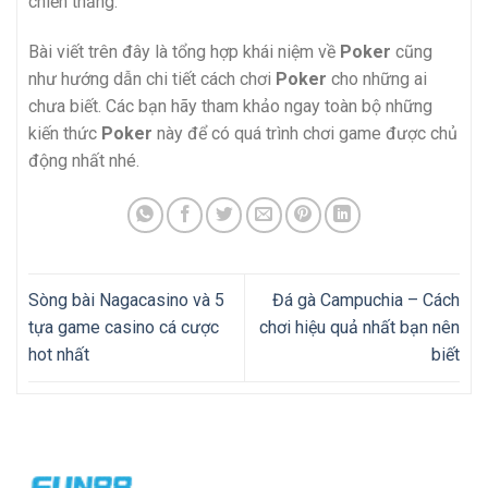
chiến thắng.
Bài viết trên đây là tổng hợp khái niệm về
Poker
cũng
như hướng dẫn chi tiết cách chơi
Poker
cho những ai
chưa biết. Các bạn hãy tham khảo ngay toàn bộ những
kiến thức
Poker
này để có quá trình chơi game được chủ
động nhất nhé.
Sòng bài Nagacasino và 5
Đá gà Campuchia – Cách
tựa game casino cá cược
chơi hiệu quả nhất bạn nên
hot nhất
biết